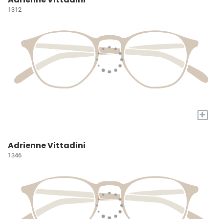
1312
+
Adrienne Vittadini
1346