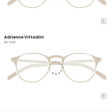
+
Adrienne Vittadini
AV 1252
+