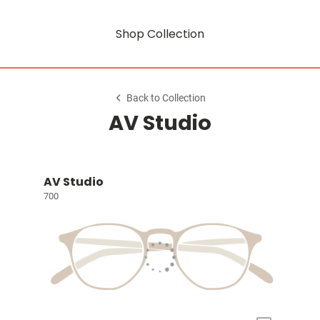
Shop Collection
Back to Collection
AV Studio
AV Studio
700