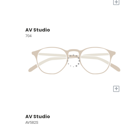
+
AV Studio
704
+
AV Studio
AV582S