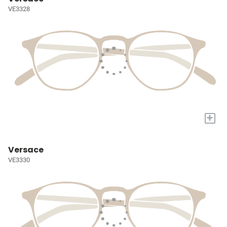
VE3328
+
Versace
VE3330