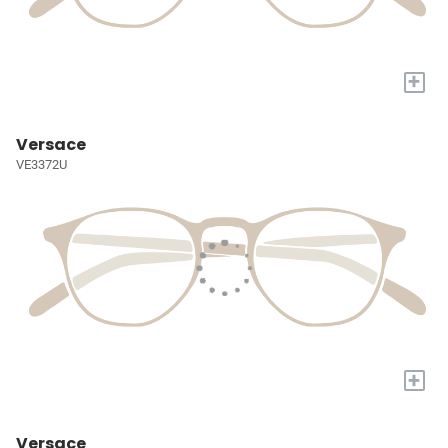
+
Versace
VE3372U
+
Versace