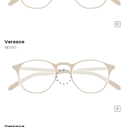
+
Versace
VE1311
+
Versace