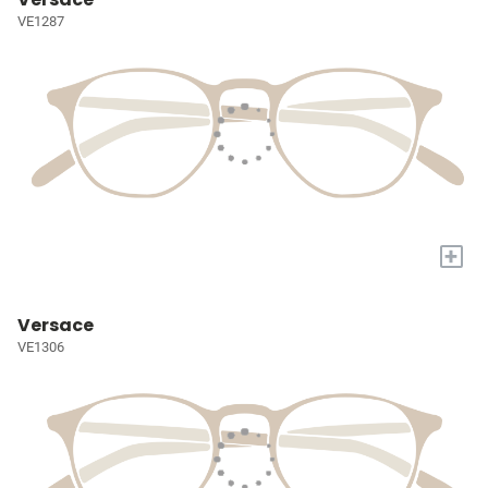
VE1287
+
Versace
VE1306