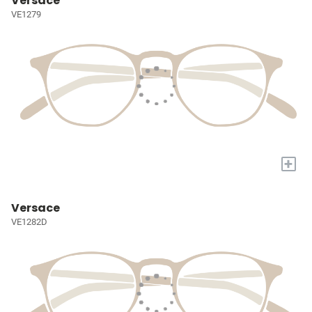
Versace
VE1279
+
Versace
VE1282D