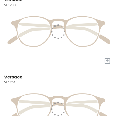
VE1233Q
+
Versace
VE1264