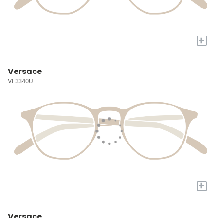
+
Versace
VE3340U
+
Versace