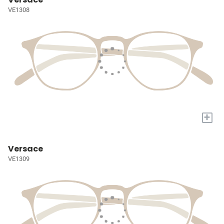
VE1308
+
Versace
VE1309