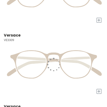
+
Versace
VE3309
+
Versace