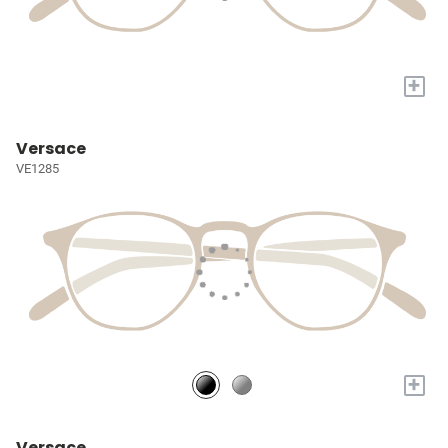
+
Versace
VE1285
+
Versace