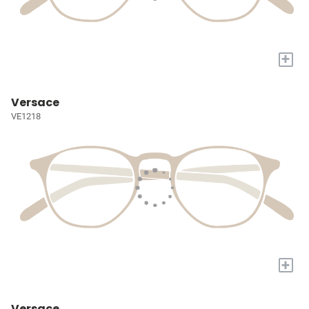
+
Versace
VE1218
+
Versace