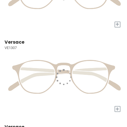
+
Versace
VE1307
+
Versace