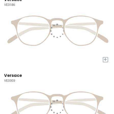
VE3186
+
Versace
VE3303