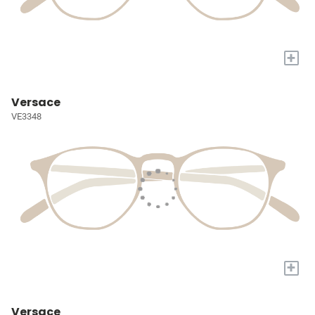
+
Versace
VE3348
+
Versace