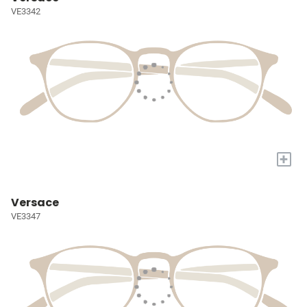
VE3342
+
Versace
VE3347