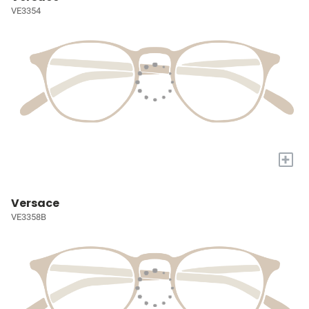
VE3354
+
Versace
VE3358B