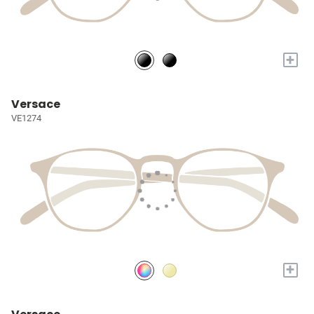
+
Versace
VE1274
+