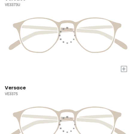
VE3373U
+
Versace
VE3375