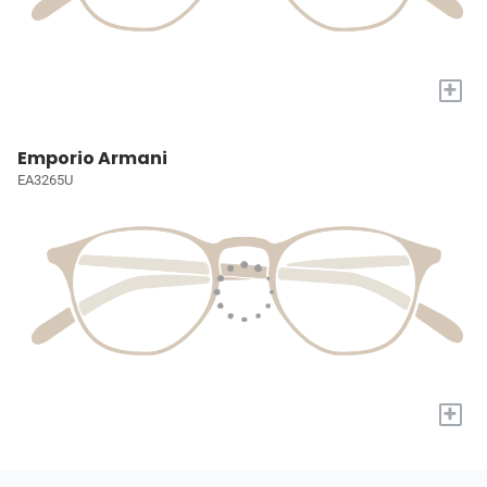
+
Emporio Armani
EA3265U
+