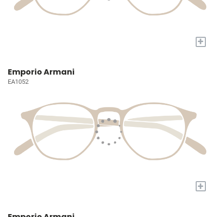
+
Emporio Armani
EA1052
+
Emporio Armani