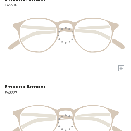
EA3218
+
Emporio Armani
EA3227