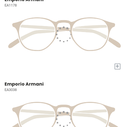
EA1178
+
Emporio Armani
EA3038