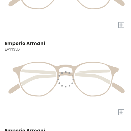
+
Emporio Armani
EA1135D
+
Emporio Armani