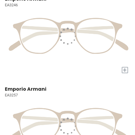
EA3246
+
Emporio Armani
EA3257