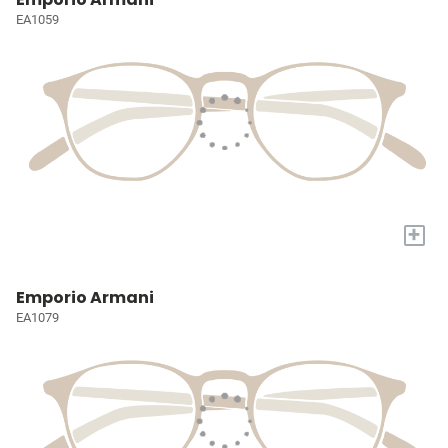
EA1059
+
Emporio Armani
EA1079